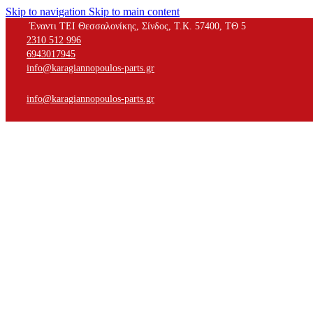
Skip to navigation
Skip to main content
Έναντι ΤΕΙ Θεσσαλονίκης, Σίνδος, Τ.Κ. 57400, ΤΘ 5
2310 512 996
6943017945
info@karagiannopoulos-parts.gr
info@karagiannopoulos-parts.gr