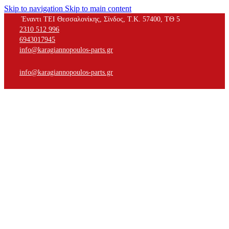
Skip to navigation
Skip to main content
Έναντι ΤΕΙ Θεσσαλονίκης, Σίνδος, Τ.Κ. 57400, ΤΘ 5
2310 512 996
6943017945
info@karagiannopoulos-parts.gr
info@karagiannopoulos-parts.gr