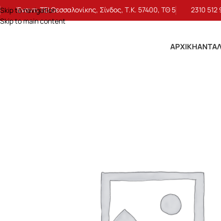
Έναντι ΤΕΙ Θεσσαλονίκης, Σίνδος, Τ.Κ. 57400, ΤΘ 5
2310 512
Skip to navigation
Skip to main content
ΑΡΧΙΚΉ
ΑΝΤΑΛ