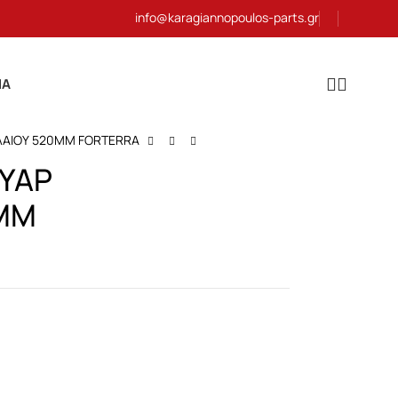
info@karagiannopoulos-parts.gr
ΊΑ
ΛΑΙΟΥ 520MM FORTERRA
ΥΑΡ
0MM