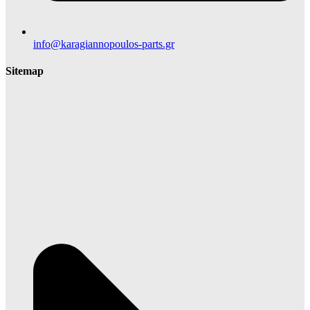
info@karagiannopoulos-parts.gr
Sitemap