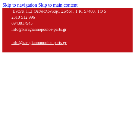
Skip to navigation
Skip to main content
Έναντι ΤΕΙ Θεσσαλονίκης, Σίνδος, Τ.Κ. 57400, ΤΘ 5
2310 512 996
6943017945
info@karagiannopoulos-parts.gr
info@karagiannopoulos-parts.gr