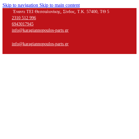
Skip to navigation
Skip to main content
Έναντι ΤΕΙ Θεσσαλονίκης, Σίνδος, Τ.Κ. 57400, ΤΘ 5
2310 512 996
6943017945
info@karagiannopoulos-parts.gr
info@karagiannopoulos-parts.gr