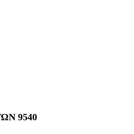
ΩΝ 9540