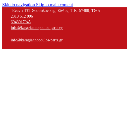
Skip to navigation
Skip to main content
Έναντι ΤΕΙ Θεσσαλονίκης, Σίνδος, Τ.Κ. 57400, ΤΘ 5
2310 512 996
6943017945
info@karagiannopoulos-parts.gr
info@karagiannopoulos-parts.gr