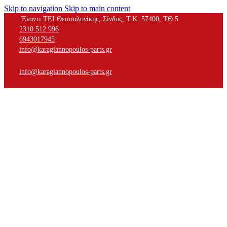
Skip to navigation
Skip to main content
Έναντι ΤΕΙ Θεσσαλονίκης, Σίνδος, Τ.Κ. 57400, ΤΘ 5
2310 512 996
6943017945
info@karagiannopoulos-parts.gr
info@karagiannopoulos-parts.gr