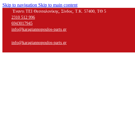
Skip to navigation
Skip to main content
Έναντι ΤΕΙ Θεσσαλονίκης, Σίνδος, Τ.Κ. 57400, ΤΘ 5
2310 512 996
6943017945
info@karagiannopoulos-parts.gr
info@karagiannopoulos-parts.gr