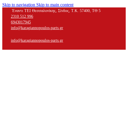
Skip to navigation
Skip to main content
Έναντι ΤΕΙ Θεσσαλονίκης, Σίνδος, Τ.Κ. 57400, ΤΘ 5
2310 512 996
6943017945
info@karagiannopoulos-parts.gr
info@karagiannopoulos-parts.gr