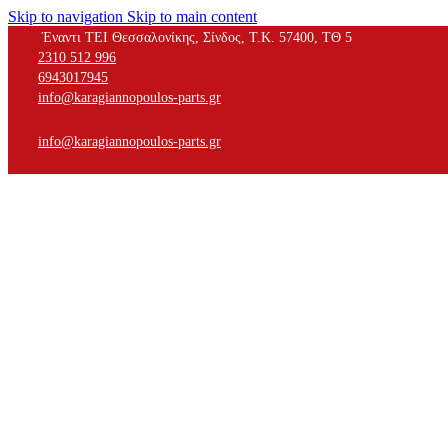
Skip to navigation
Skip to main content
Έναντι ΤΕΙ Θεσσαλονίκης, Σίνδος, Τ.Κ. 57400, ΤΘ 5
2310 512 996
6943017945
info@karagiannopoulos-parts.gr
info@karagiannopoulos-parts.gr