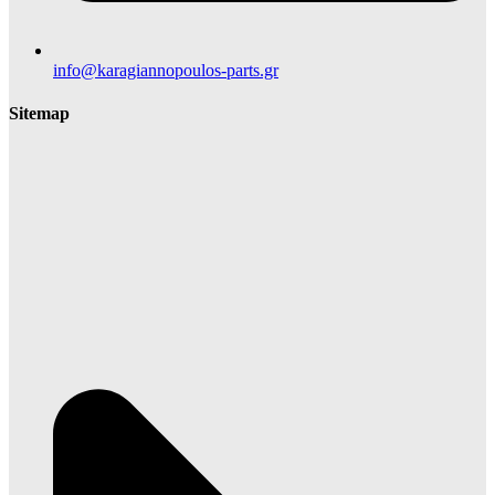
info@karagiannopoulos-parts.gr
Sitemap