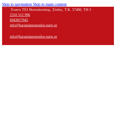
Skip to navigation
Skip to main content
Έναντι ΤΕΙ Θεσσαλονίκης, Σίνδος, Τ.Κ. 57400, ΤΘ 5
2310 512 996
6943017945
info@karagiannopoulos-parts.gr
info@karagiannopoulos-parts.gr