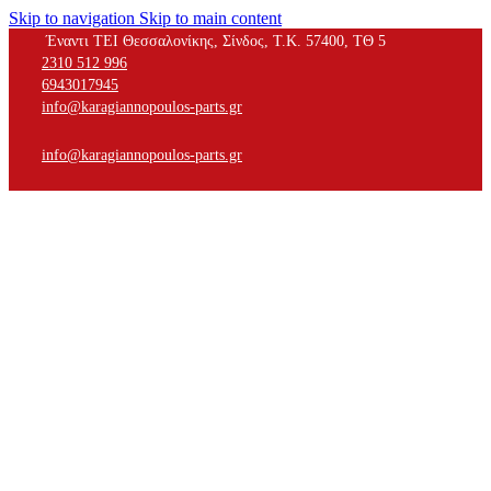
Skip to navigation
Skip to main content
Έναντι ΤΕΙ Θεσσαλονίκης, Σίνδος, Τ.Κ. 57400, ΤΘ 5
2310 512 996
6943017945
info@karagiannopoulos-parts.gr
info@karagiannopoulos-parts.gr