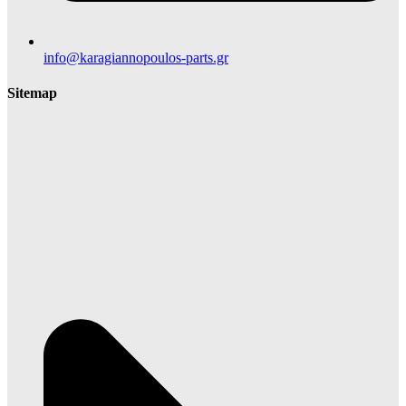
info@karagiannopoulos-parts.gr
Sitemap