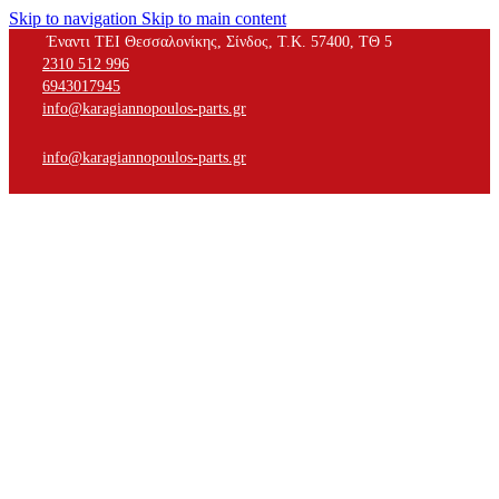
Skip to navigation
Skip to main content
Έναντι ΤΕΙ Θεσσαλονίκης, Σίνδος, Τ.Κ. 57400, ΤΘ 5
2310 512 996
6943017945
info@karagiannopoulos-parts.gr
info@karagiannopoulos-parts.gr