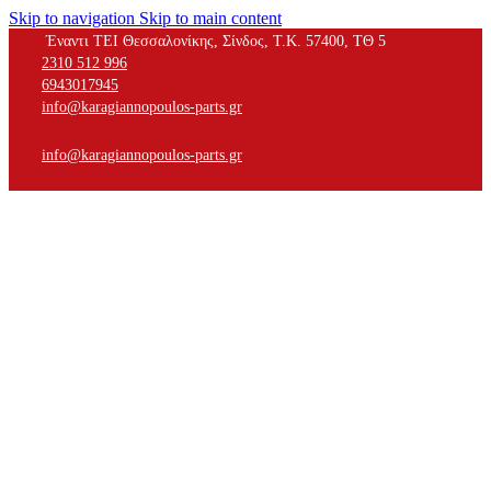
Skip to navigation
Skip to main content
Έναντι ΤΕΙ Θεσσαλονίκης, Σίνδος, Τ.Κ. 57400, ΤΘ 5
2310 512 996
6943017945
info@karagiannopoulos-parts.gr
info@karagiannopoulos-parts.gr