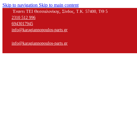
Skip to navigation
Skip to main content
Έναντι ΤΕΙ Θεσσαλονίκης, Σίνδος, Τ.Κ. 57400, ΤΘ 5
2310 512 996
6943017945
info@karagiannopoulos-parts.gr
info@karagiannopoulos-parts.gr