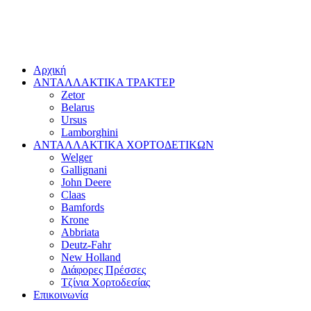
Αρχική
ΑΝΤΑΛΛΑΚΤΙΚΑ ΤΡΑΚΤΕΡ
Zetor
Belarus
Ursus
Lamborghini
ΑΝΤΑΛΛΑΚΤΙΚΑ ΧΟΡΤΟΔΕΤΙΚΩΝ
Welger
Gallignani
John Deere
Claas
Bamfords
Krone
Abbriata
Deutz-Fahr
New Holland
Διάφορες Πρέσσες
Τζίνια Χορτοδεσίας
Επικοινωνία