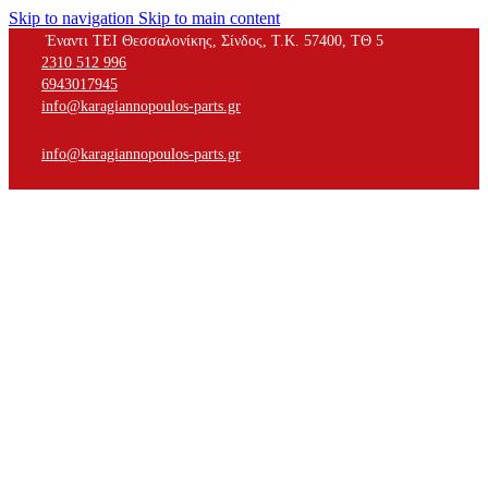
Skip to navigation
Skip to main content
Έναντι ΤΕΙ Θεσσαλονίκης, Σίνδος, Τ.Κ. 57400, ΤΘ 5
2310 512 996
6943017945
info@karagiannopoulos-parts.gr
info@karagiannopoulos-parts.gr