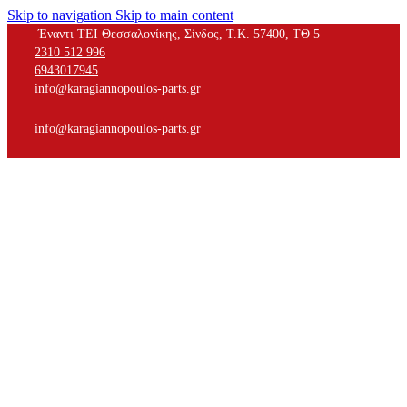
Skip to navigation
Skip to main content
Έναντι ΤΕΙ Θεσσαλονίκης, Σίνδος, Τ.Κ. 57400, ΤΘ 5
2310 512 996
6943017945
info@karagiannopoulos-parts.gr
info@karagiannopoulos-parts.gr