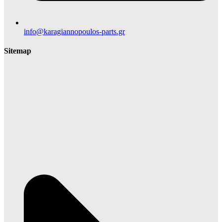
info@karagiannopoulos-parts.gr
Sitemap