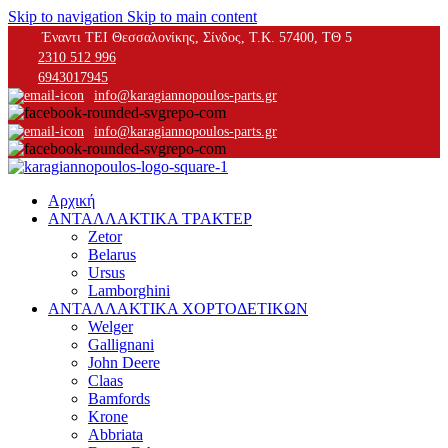
Skip to navigation
Skip to main content
Έναντι ΤΕΙ Θεσσαλονίκης, Σίνδος, Τ.Κ. 57400, ΤΘ 5
2310 512 996
6943017945
info@karagiannopoulos-parts.gr
info@karagiannopoulos-parts.gr
Αρχική
ΑΝΤΑΛΛΑΚΤΙΚΑ ΤΡΑΚΤΕΡ
Zetor
Belarus
Ursus
Lamborghini
ΑΝΤΑΛΛΑΚΤΙΚΑ ΧΟΡΤΟΔΕΤΙΚΩΝ
Welger
Gallignani
John Deere
Claas
Bamfords
Krone
Abbriata