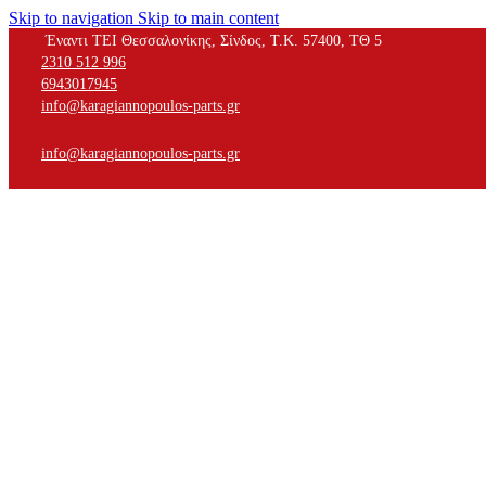
Skip to navigation
Skip to main content
Έναντι ΤΕΙ Θεσσαλονίκης, Σίνδος, Τ.Κ. 57400, ΤΘ 5
2310 512 996
6943017945
info@karagiannopoulos-parts.gr
info@karagiannopoulos-parts.gr