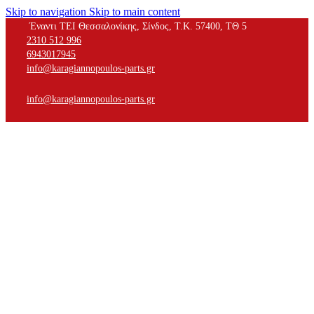
Skip to navigation
Skip to main content
Έναντι ΤΕΙ Θεσσαλονίκης, Σίνδος, Τ.Κ. 57400, ΤΘ 5
2310 512 996
6943017945
info@karagiannopoulos-parts.gr
info@karagiannopoulos-parts.gr