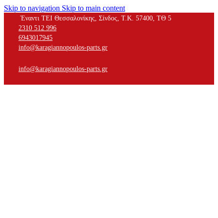
Skip to navigation
Skip to main content
Έναντι ΤΕΙ Θεσσαλονίκης, Σίνδος, Τ.Κ. 57400, ΤΘ 5
2310 512 996
6943017945
info@karagiannopoulos-parts.gr
info@karagiannopoulos-parts.gr