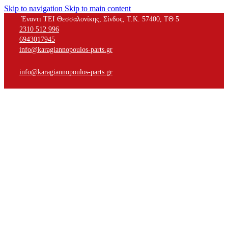
Skip to navigation
Skip to main content
Έναντι ΤΕΙ Θεσσαλονίκης, Σίνδος, Τ.Κ. 57400, ΤΘ 5
2310 512 996
6943017945
info@karagiannopoulos-parts.gr
info@karagiannopoulos-parts.gr