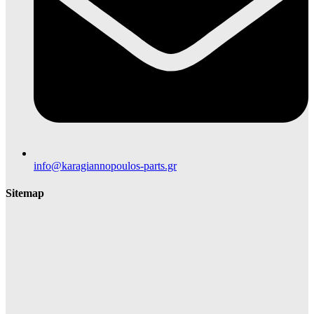
info@karagiannopoulos-parts.gr
Sitemap