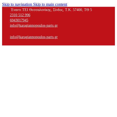
Skip to navigation
Skip to main content
Έναντι ΤΕΙ Θεσσαλονίκης, Σίνδος, Τ.Κ. 57400, ΤΘ 5
2310 512 996
6943017945
info@karagiannopoulos-parts.gr
info@karagiannopoulos-parts.gr