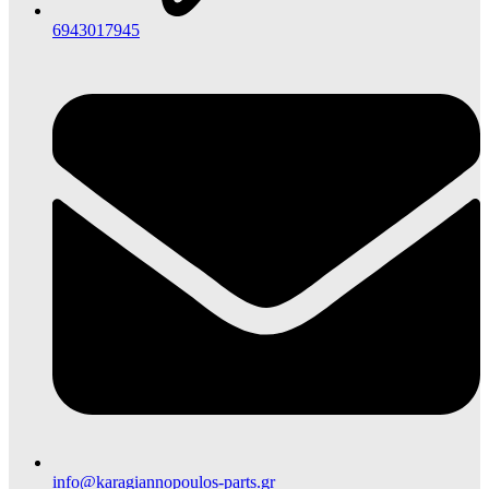
6943017945
info@karagiannopoulos-parts.gr