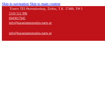
Skip to navigation
Skip to main content
Έναντι ΤΕΙ Θεσσαλονίκης, Σίνδος, Τ.Κ. 57400, ΤΘ 5
2310 512 996
6943017945
info@karagiannopoulos-parts.gr
info@karagiannopoulos-parts.gr