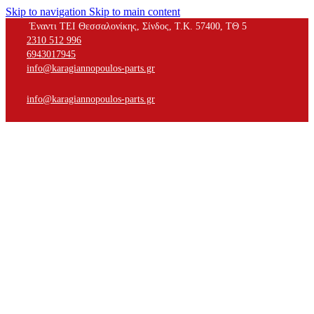
Skip to navigation
Skip to main content
Έναντι ΤΕΙ Θεσσαλονίκης, Σίνδος, Τ.Κ. 57400, ΤΘ 5
2310 512 996
6943017945
info@karagiannopoulos-parts.gr
info@karagiannopoulos-parts.gr