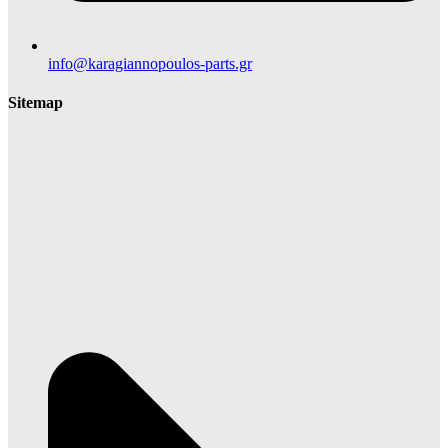
info@karagiannopoulos-parts.gr
Sitemap