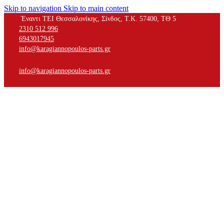
Skip to navigation
Skip to main content
Έναντι ΤΕΙ Θεσσαλονίκης, Σίνδος, Τ.Κ. 57400, ΤΘ 5
2310 512 996
6943017945
info@karagiannopoulos-parts.gr
info@karagiannopoulos-parts.gr