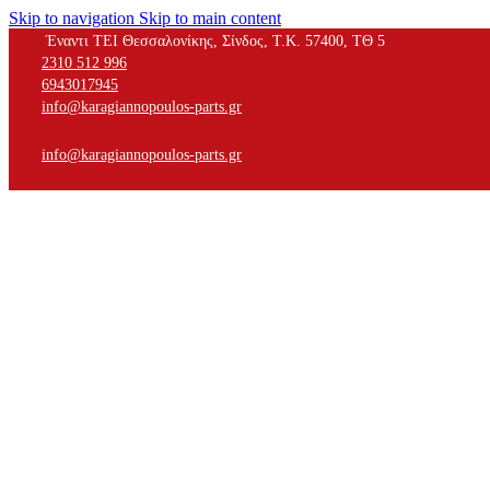
Skip to navigation
Skip to main content
Έναντι ΤΕΙ Θεσσαλονίκης, Σίνδος, Τ.Κ. 57400, ΤΘ 5
2310 512 996
6943017945
info@karagiannopoulos-parts.gr
info@karagiannopoulos-parts.gr