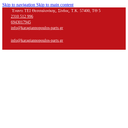
Skip to navigation
Skip to main content
Έναντι ΤΕΙ Θεσσαλονίκης, Σίνδος, Τ.Κ. 57400, ΤΘ 5
2310 512 996
6943017945
info@karagiannopoulos-parts.gr
info@karagiannopoulos-parts.gr