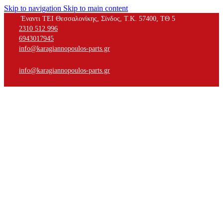
Skip to navigation
Skip to main content
Έναντι ΤΕΙ Θεσσαλονίκης, Σίνδος, Τ.Κ. 57400, ΤΘ 5
2310 512 996
6943017945
info@karagiannopoulos-parts.gr
info@karagiannopoulos-parts.gr