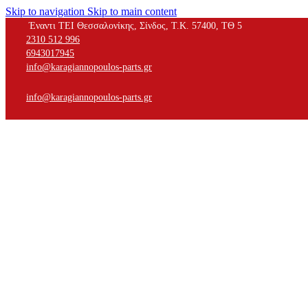
Skip to navigation
Skip to main content
Έναντι ΤΕΙ Θεσσαλονίκης, Σίνδος, Τ.Κ. 57400, ΤΘ 5
2310 512 996
6943017945
info@karagiannopoulos-parts.gr
info@karagiannopoulos-parts.gr