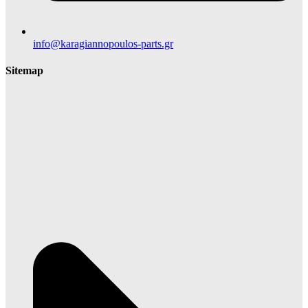
info@karagiannopoulos-parts.gr
Sitemap