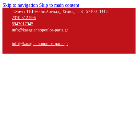
Skip to navigation
Skip to main content
Έναντι ΤΕΙ Θεσσαλονίκης, Σίνδος, Τ.Κ. 57400, ΤΘ 5
2310 512 996
6943017945
info@karagiannopoulos-parts.gr
info@karagiannopoulos-parts.gr