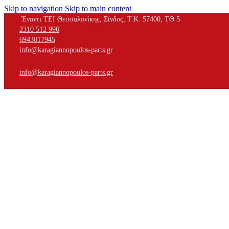
Skip to navigation
Skip to main content
Έναντι ΤΕΙ Θεσσαλονίκης, Σίνδος, Τ.Κ. 57400, ΤΘ 5
2310 512 996
6943017945
info@karagiannopoulos-parts.gr
info@karagiannopoulos-parts.gr