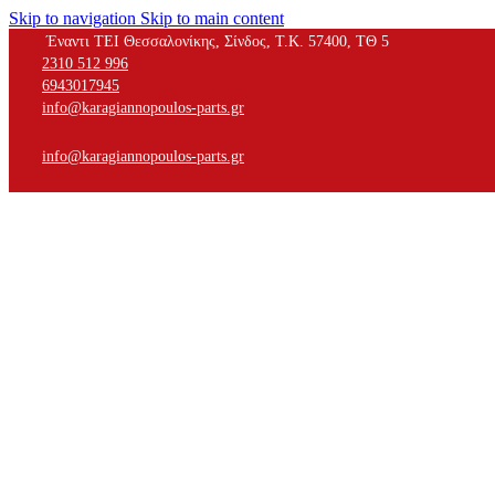
Skip to navigation
Skip to main content
Έναντι ΤΕΙ Θεσσαλονίκης, Σίνδος, Τ.Κ. 57400, ΤΘ 5
2310 512 996
6943017945
info@karagiannopoulos-parts.gr
info@karagiannopoulos-parts.gr