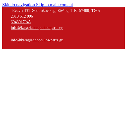
Skip to navigation
Skip to main content
Έναντι ΤΕΙ Θεσσαλονίκης, Σίνδος, Τ.Κ. 57400, ΤΘ 5
2310 512 996
6943017945
info@karagiannopoulos-parts.gr
info@karagiannopoulos-parts.gr