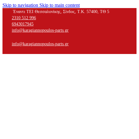
Skip to navigation
Skip to main content
Έναντι ΤΕΙ Θεσσαλονίκης, Σίνδος, Τ.Κ. 57400, ΤΘ 5
2310 512 996
6943017945
info@karagiannopoulos-parts.gr
info@karagiannopoulos-parts.gr