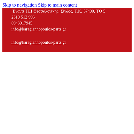
Skip to navigation
Skip to main content
Έναντι ΤΕΙ Θεσσαλονίκης, Σίνδος, Τ.Κ. 57400, ΤΘ 5
2310 512 996
6943017945
info@karagiannopoulos-parts.gr
info@karagiannopoulos-parts.gr