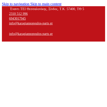
Skip to navigation
Skip to main content
Έναντι ΤΕΙ Θεσσαλονίκης, Σίνδος, Τ.Κ. 57400, ΤΘ 5
2310 512 996
6943017945
info@karagiannopoulos-parts.gr
info@karagiannopoulos-parts.gr