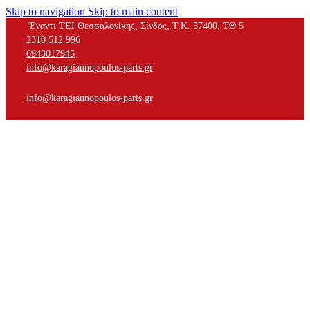
Skip to navigation
Skip to main content
Έναντι ΤΕΙ Θεσσαλονίκης, Σίνδος, Τ.Κ. 57400, ΤΘ 5
2310 512 996
6943017945
info@karagiannopoulos-parts.gr
info@karagiannopoulos-parts.gr