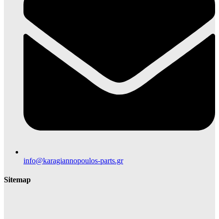
info@karagiannopoulos-parts.gr
Sitemap