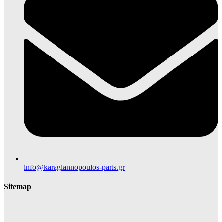
info@karagiannopoulos-parts.gr
Sitemap