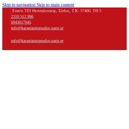
Skip to navigation
Skip to main content
Έναντι ΤΕΙ Θεσσαλονίκης, Σίνδος, Τ.Κ. 57400, ΤΘ 5
2310 512 996
6943017945
info@karagiannopoulos-parts.gr
info@karagiannopoulos-parts.gr