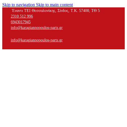
Skip to navigation
Skip to main content
Έναντι ΤΕΙ Θεσσαλονίκης, Σίνδος, Τ.Κ. 57400, ΤΘ 5
2310 512 996
6943017945
info@karagiannopoulos-parts.gr
info@karagiannopoulos-parts.gr