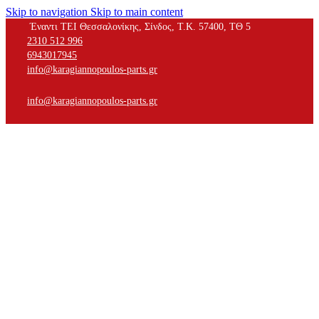
Skip to navigation
Skip to main content
Έναντι ΤΕΙ Θεσσαλονίκης, Σίνδος, Τ.Κ. 57400, ΤΘ 5
2310 512 996
6943017945
info@karagiannopoulos-parts.gr
info@karagiannopoulos-parts.gr