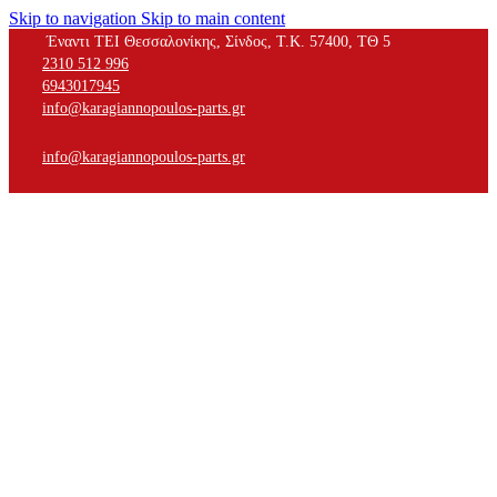
Skip to navigation
Skip to main content
Έναντι ΤΕΙ Θεσσαλονίκης, Σίνδος, Τ.Κ. 57400, ΤΘ 5
2310 512 996
6943017945
info@karagiannopoulos-parts.gr
info@karagiannopoulos-parts.gr