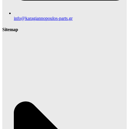
info@karagiannopoulos-parts.gr
Sitemap