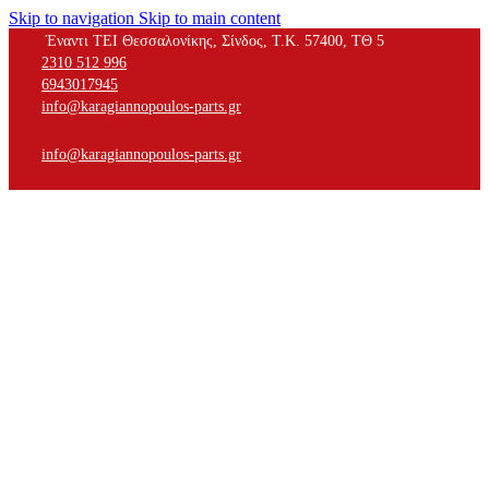
Skip to navigation
Skip to main content
Έναντι ΤΕΙ Θεσσαλονίκης, Σίνδος, Τ.Κ. 57400, ΤΘ 5
2310 512 996
6943017945
info@karagiannopoulos-parts.gr
info@karagiannopoulos-parts.gr