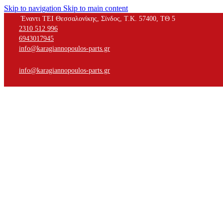
Skip to navigation
Skip to main content
Έναντι ΤΕΙ Θεσσαλονίκης, Σίνδος, Τ.Κ. 57400, ΤΘ 5
2310 512 996
6943017945
info@karagiannopoulos-parts.gr
info@karagiannopoulos-parts.gr