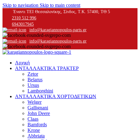
Skip to navigation
Skip to main content
Έναντι ΤΕΙ Θεσσαλονίκης, Σίνδος, Τ.Κ. 57400, ΤΘ 5
2310 512 996
6943017945
info@karagiannopoulos-parts.gr
info@karagiannopoulos-parts.gr
Αρχική
ΑΝΤΑΛΛΑΚΤΙΚΑ ΤΡΑΚΤΕΡ
Zetor
Belarus
Ursus
Lamborghini
ΑΝΤΑΛΛΑΚΤΙΚΑ ΧΟΡΤΟΔΕΤΙΚΩΝ
Welger
Gallignani
John Deere
Claas
Bamfords
Krone
Abbriata