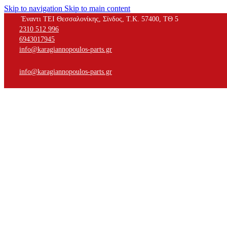
Skip to navigation
Skip to main content
Έναντι ΤΕΙ Θεσσαλονίκης, Σίνδος, Τ.Κ. 57400, ΤΘ 5
2310 512 996
6943017945
info@karagiannopoulos-parts.gr
info@karagiannopoulos-parts.gr