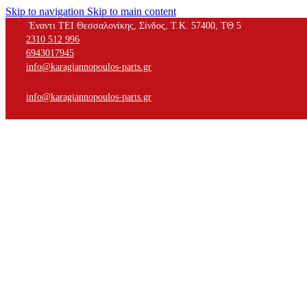
Skip to navigation
Skip to main content
Έναντι ΤΕΙ Θεσσαλονίκης, Σίνδος, Τ.Κ. 57400, ΤΘ 5
2310 512 996
6943017945
info@karagiannopoulos-parts.gr
info@karagiannopoulos-parts.gr