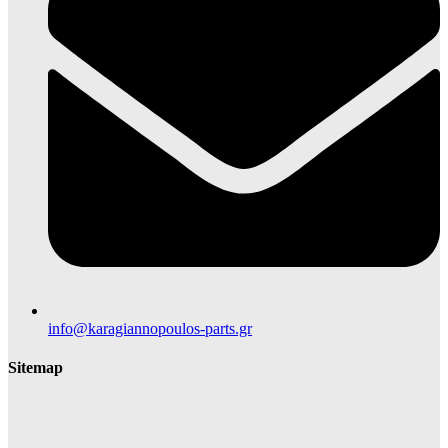
info@karagiannopoulos-parts.gr
Sitemap