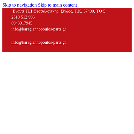
Skip to navigation
Skip to main content
Έναντι ΤΕΙ Θεσσαλονίκης, Σίνδος, Τ.Κ. 57400, ΤΘ 5
2310 512 996
6943017945
info@karagiannopoulos-parts.gr
info@karagiannopoulos-parts.gr