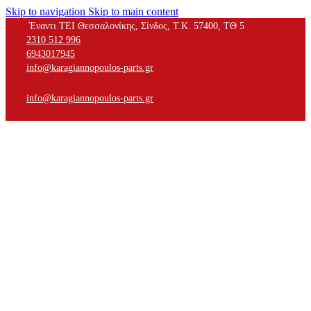
Skip to navigation
Skip to main content
Έναντι ΤΕΙ Θεσσαλονίκης, Σίνδος, Τ.Κ. 57400, ΤΘ 5
2310 512 996
6943017945
info@karagiannopoulos-parts.gr
info@karagiannopoulos-parts.gr