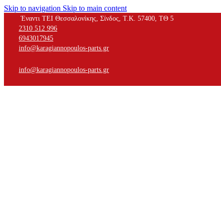
Skip to navigation
Skip to main content
Έναντι ΤΕΙ Θεσσαλονίκης, Σίνδος, Τ.Κ. 57400, ΤΘ 5
2310 512 996
6943017945
info@karagiannopoulos-parts.gr
info@karagiannopoulos-parts.gr